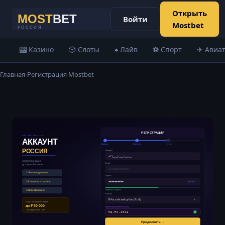
Открыть
MOST
BET
Войти
Mostbet
РОССИЯ
🎰 Казино
🎲 Слоты
♠ Лайв
⚽ Спорт
✈ Авиа
Главная
›
Регистрация Mostbet
РЕГИСТРАЦИЯ
РЕГИСТРАЦИЯ
АККАУНТ
1
2
3
Данные
Контакты
Готово
РОССИЯ
Телефон
+7 (___) ___-__-__
3 простых шага
Email
до первой ставки
example@mail.ru
① Личные данные
Пароль
●●●●●●●●●●
② Контакты и пароль
Показать
Надёжный пароль
③ Верификация
Валюта
₽ Российский рубль (RUB)
▼
Бонус после регистрации
до ₽ 50 000
Промокод (необязательно)
+ 250 фриспинов · 18+
MB-RU-2026
✓
Продолжить →