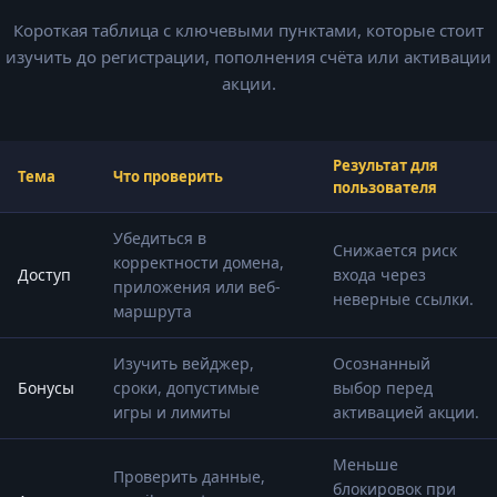
Короткая таблица с ключевыми пунктами, которые стоит
изучить до регистрации, пополнения счёта или активации
акции.
Результат для
Тема
Что проверить
пользователя
Убедиться в
Снижается риск
корректности домена,
Доступ
входа через
приложения или веб-
неверные ссылки.
маршрута
Изучить вейджер,
Осознанный
Бонусы
сроки, допустимые
выбор перед
игры и лимиты
активацией акции.
Меньше
Проверить данные,
блокировок при