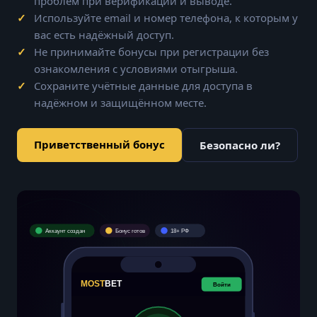
проблем при верификации и выводе.
Используйте email и номер телефона, к которым у
вас есть надёжный доступ.
Не принимайте бонусы при регистрации без
ознакомления с условиями отыгрыша.
Сохраните учётные данные для доступа в
надёжном и защищённом месте.
Приветственный бонус
Безопасно ли?
Аккаунт создан
Бонус готов
18+ РФ
MOST
BET
Войти