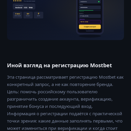
★★★★★
Быстрая регистрация
user@mail.ru
✓
Пароль
Регистрация на
●●●●●●●●
Android · iOS · Web
Надёжный
₽
3 мин
18+
Валюта
регистрация
возраст
рубли
₽ Рубль (RUB)
Промокод
MB-RU-2026
Создать аккаунт
18+ · Вейджер х35
Иной взгляд на регистрацию Mostbet
Эта страница рассматривает регистрацию Mostbet как
конкретный запрос, а не как повторение бренда.
Цель: помочь российскому пользователю
разграничить создание аккаунта, верификацию,
принятие бонуса и последующий вход.
Информация о регистрации подаётся с практической
точки зрения: какие данные заполнять первыми, что
может измениться при верификации и когда стоит