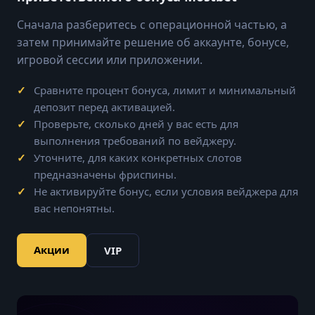
Сначала разберитесь с операционной частью, а
затем принимайте решение об аккаунте, бонусе,
игровой сессии или приложении.
Сравните процент бонуса, лимит и минимальный
депозит перед активацией.
Проверьте, сколько дней у вас есть для
выполнения требований по вейджеру.
Уточните, для каких конкретных слотов
предназначены фриспины.
Не активируйте бонус, если условия вейджера для
вас непонятны.
Акции
VIP