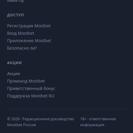
Авиатор
ДОСТУП
Регистрация Mostbet
Вход Mostbet
Приложение Mostbet
Безопасно ли?
АКЦИИ
Акции
Промокод Mostbet
Приветственный бонус
Поддержка Mostbet RU
© 2026 · Редакционное руководство
18+ · ответственная
Mostbet Россия
информация