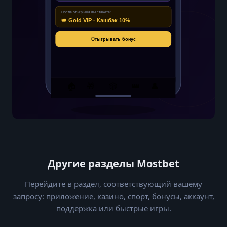
После отыгрыша вы станете:
👑 Gold VIP · Кэшбэк 10%
Отыгрывать бонус
🏠
🎁
🎲
👑
👤
Другие разделы Mostbet
Перейдите в раздел, соответствующий вашему
запросу: приложение, казино, спорт, бонусы, аккаунт,
поддержка или быстрые игры.