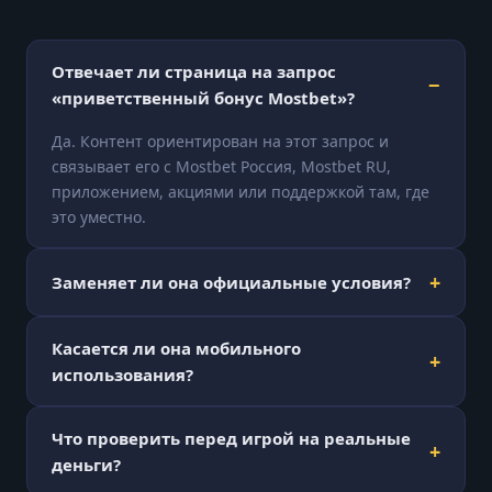
Отвечает ли страница на запрос
«приветственный бонус Mostbet»?
Да. Контент ориентирован на этот запрос и
связывает его с Mostbet Россия, Mostbet RU,
приложением, акциями или поддержкой там, где
это уместно.
Заменяет ли она официальные условия?
Касается ли она мобильного
использования?
Что проверить перед игрой на реальные
деньги?