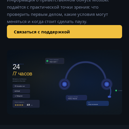
подаётся с практической точки зрения: что
проверить первым делом, какие условия могут
меняться и когда стоит сделать паузу.
Связаться с поддержкой
Новое сообщение
Запрос принят ✓
24
ПОДДЕРЖКА
/7 часов
Вопросы по бонусу
решаются быстро
💬 Онлайн-чат
В сети
📧 Email
📱 Telegram
Поддержка Mostbet
Помогу с бонусом
Оценка поддержки
Вы
★★★★★
Бонус не начислен
4.9
/5.0