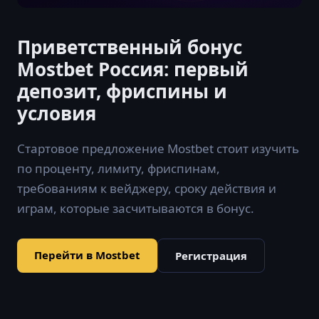
Приветственный бонус
Mostbet Россия: первый
депозит, фриспины и
условия
Стартовое предложение Mostbet стоит изучить
по проценту, лимиту, фриспинам,
требованиям к вейджеру, сроку действия и
играм, которые засчитываются в бонус.
Перейти в Mostbet
Регистрация